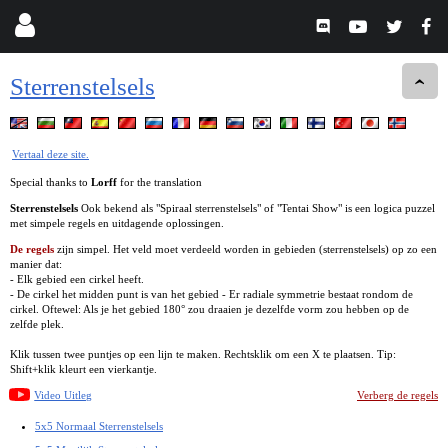
Sterrenstelsels
Vertaal deze site.
Special thanks to
Lorff
for the translation
Sterrenstelsels
Ook bekend als "Spiraal sterrenstelsels" of "Tentai Show" is een logica puzzel
met simpele regels en uitdagende oplossingen.
De regels
zijn simpel. Het veld moet verdeeld worden in gebieden (sterrenstelsels) op zo een
manier dat:
- Elk gebied een cirkel heeft.
- De cirkel het midden punt is van het gebied - Er radiale symmetrie bestaat rondom de
cirkel. Oftewel: Als je het gebied 180° zou draaien je dezelfde vorm zou hebben op de
zelfde plek.
Klik tussen twee puntjes op een lijn te maken. Rechtsklik om een X te plaatsen. Tip:
Shift+klik kleurt een vierkantje.
Video Uitleg
Verberg de regels
5x5 Normaal Sterrenstelsels