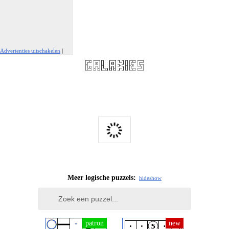
Advertenties uitschakelen
|
Report This Ad
Meer logische puzzels:
hide
show