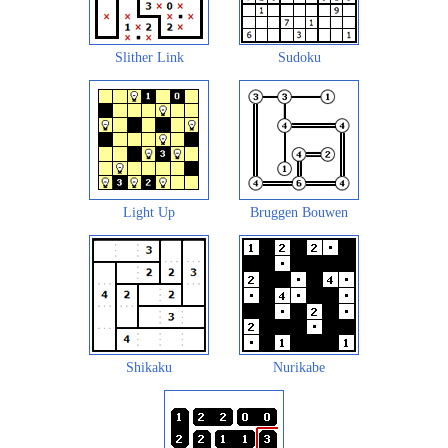
Slither Link
Sudoku
Light Up
Bruggen Bouwen
Shikaku
Nurikabe